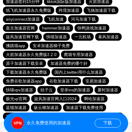
加速器签到15分钟
tiktok国际版加速器
火箭加速器
纸飞机加速器永久免费版
跨境加速器
飞驰加速器下载
anyconnect加速器
飞机加速
河马加速下载
盘古加速器官网
hammer加速器
快鸭游戏加速器
旋风加速官网下载
快喵加速器
一元机场
暴风加速器
佛跳墙app
安卓加速器梯子免费
火箭加速器永久免费版2.2.0
爬墙专用加速器
原子加速器下载安卓
加速器免费的哪个好
下载加速器永久免费版
国内上twitter用什么加速器
免费谷歌加速器app
谷歌加速器下载
安易加速器
快喵vpv加速器
桔子云
登录ins的加速器
夏时加速器
极光vp官网
旋风加速官网入口2024
啊哈加速器
蓝猫加速器
纵云梯加速器
加速器下载免费使用
78加速器
apn加速器免费版下载
老王加速免费版v2.2.23
永久免费使用的加速器
下载