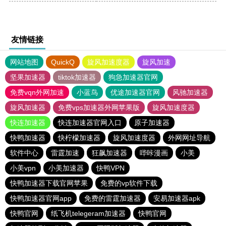
友情链接
网站地图
QuickQ
旋风加速度器
旋风加速
坚果加速器
tiktok加速器
狗急加速器官网
免费vqn外网加速
小蓝鸟
优途加速器官网
风驰加速器
旋风加速器
免费vps加速器外网苹果版
旋风加速度器
快连加速器
快连加速器官网入口
原子加速器
快鸭加速器
快柠檬加速器
旋风加速度器
外网网址导航
软件中心
雷霆加速
狂飙加速器
哔咔漫画
小美
小美vpn
小美加速器
快鸭VPN
快鸭加速器下载官网苹果
免费的vp软件下载
快鸭加速器官网app
免费的雷霆加速器
安易加速器apk
快鸭官网
纸飞机telegeram加速器
快鸭官网