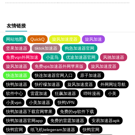
友情链接
网站地图
QuickQ
旋风加速度器
旋风加速
坚果加速器
tiktok加速器
狗急加速器官网
免费vqn外网加速
小蓝鸟
优途加速器官网
风驰加速器
旋风加速器
免费vps加速器外网苹果版
旋风加速度器
快连加速器
快连加速器官网入口
原子加速器
快鸭加速器
快柠檬加速器
旋风加速度器
外网网址导航
软件中心
雷霆加速
狂飙加速器
哔咔漫画
小美
小美vpn
小美加速器
快鸭VPN
快鸭加速器下载官网苹果
免费的vp软件下载
快鸭加速器官网app
免费的雷霆加速器
安易加速器apk
快鸭官网
纸飞机telegeram加速器
快鸭官网