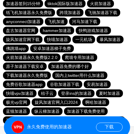
加速器签到15分钟
tiktok国际版加速器
火箭加速器
纸飞机加速器永久免费版
跨境加速器
飞驰加速器下载
anyconnect加速器
飞机加速
河马加速下载
盘古加速器官网
hammer加速器
快鸭游戏加速器
旋风加速官网下载
快喵加速器
一元机场
暴风加速器
佛跳墙app
安卓加速器梯子免费
火箭加速器永久免费版2.2.0
爬墙专用加速器
原子加速器下载安卓
加速器免费的哪个好
下载加速器永久免费版
国内上twitter用什么加速器
免费谷歌加速器app
谷歌加速器下载
安易加速器
快喵vpv加速器
桔子云
登录ins的加速器
夏时加速器
极光vp官网
旋风加速官网入口2024
啊哈加速器
蓝猫加速器
纵云梯加速器
加速器下载免费使用
78加速器
apn加速器免费版下载
老王加速免费版v2.2.23
永久免费使用的加速器
下载