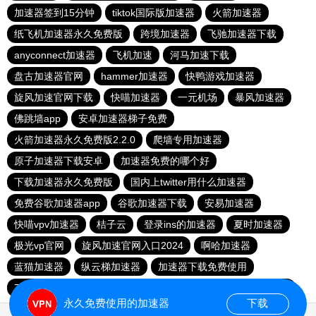
加速器签到15分钟
tiktok国际版加速器
火箭加速器
纸飞机加速器永久免费版
跨境加速器
飞驰加速器下载
anyconnect加速器
飞机加速
河马加速下载
盘古加速器官网
hammer加速器
快鸭游戏加速器
旋风加速官网下载
快喵加速器
一元机场
暴风加速器
佛跳墙app
安卓加速器梯子免费
火箭加速器永久免费版2.2.0
爬墙专用加速器
原子加速器下载安卓
加速器免费的哪个好
下载加速器永久免费版
国内上twitter用什么加速器
免费谷歌加速器app
谷歌加速器下载
安易加速器
快喵vpv加速器
桔子云
登录ins的加速器
夏时加速器
极光vp官网
旋风加速官网入口2024
啊哈加速器
蓝猫加速器
纵云梯加速器
加速器下载免费使用
78加速器
apn加速器免费版下载
老王加速免费版v2.2.23
永久免费使用的加速器
下载