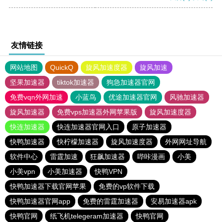
友情链接
网站地图
QuickQ
旋风加速度器
旋风加速
坚果加速器
tiktok加速器
狗急加速器官网
免费vqn外网加速
小蓝鸟
优途加速器官网
风驰加速器
旋风加速器
免费vps加速器外网苹果版
旋风加速度器
快连加速器
快连加速器官网入口
原子加速器
快鸭加速器
快柠檬加速器
旋风加速度器
外网网址导航
软件中心
雷霆加速
狂飙加速器
哔咔漫画
小美
小美vpn
小美加速器
快鸭VPN
快鸭加速器下载官网苹果
免费的vp软件下载
快鸭加速器官网app
免费的雷霆加速器
安易加速器apk
快鸭官网
纸飞机telegeram加速器
快鸭官网