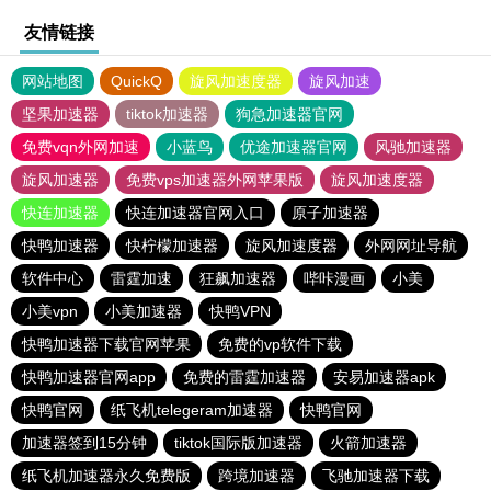
友情链接
网站地图
QuickQ
旋风加速度器
旋风加速
坚果加速器
tiktok加速器
狗急加速器官网
免费vqn外网加速
小蓝鸟
优途加速器官网
风驰加速器
旋风加速器
免费vps加速器外网苹果版
旋风加速度器
快连加速器
快连加速器官网入口
原子加速器
快鸭加速器
快柠檬加速器
旋风加速度器
外网网址导航
软件中心
雷霆加速
狂飙加速器
哔咔漫画
小美
小美vpn
小美加速器
快鸭VPN
快鸭加速器下载官网苹果
免费的vp软件下载
快鸭加速器官网app
免费的雷霆加速器
安易加速器apk
快鸭官网
纸飞机telegeram加速器
快鸭官网
加速器签到15分钟
tiktok国际版加速器
火箭加速器
纸飞机加速器永久免费版
跨境加速器
飞驰加速器下载