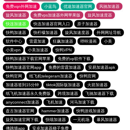
免费vqn外网加速
小蓝鸟
优途加速器官网
风驰加速器
旋风加速器
免费vps加速器外网苹果版
旋风加速度器
快连加速器
快连加速器官网入口
原子加速器
快鸭加速器
快柠檬加速器
旋风加速度器
外网网址导航
软件中心
雷霆加速
狂飙加速器
哔咔漫画
小美
小美vpn
小美加速器
快鸭VPN
快鸭加速器下载官网苹果
免费的vp软件下载
快鸭加速器官网app
免费的雷霆加速器
安易加速器apk
快鸭官网
纸飞机telegeram加速器
快鸭官网
加速器签到15分钟
tiktok国际版加速器
火箭加速器
纸飞机加速器永久免费版
跨境加速器
飞驰加速器下载
anyconnect加速器
飞机加速
河马加速下载
盘古加速器官网
hammer加速器
快鸭游戏加速器
旋风加速官网下载
快喵加速器
一元机场
暴风加速器
佛跳墙app
安卓加速器梯子免费