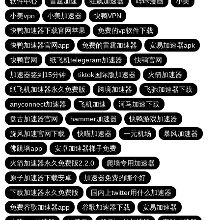
软件中心
雷霆加速
狂飙加速器
哔咔漫画
小美
小美vpn
小美加速器
快鸭VPN
快鸭加速器下载官网苹果
免费的vp软件下载
快鸭加速器官网app
免费的雷霆加速器
安易加速器apk
快鸭官网
纸飞机telegeram加速器
快鸭官网
加速器签到15分钟
tiktok国际版加速器
火箭加速器
纸飞机加速器永久免费版
跨境加速器
飞驰加速器下载
anyconnect加速器
飞机加速
河马加速下载
盘古加速器官网
hammer加速器
快鸭游戏加速器
旋风加速官网下载
快喵加速器
一元机场
暴风加速器
佛跳墙app
安卓加速器梯子免费
火箭加速器永久免费版2.2.0
爬墙专用加速器
原子加速器下载安卓
加速器免费的哪个好
下载加速器永久免费版
国内上twitter用什么加速器
免费谷歌加速器app
谷歌加速器下载
安易加速器