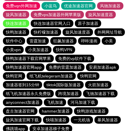
免费vqn外网加速
小蓝鸟
优途加速器官网
风驰加速器
旋风加速器
免费vps加速器外网苹果版
旋风加速度器
快连加速器
快连加速器官网入口
原子加速器
快鸭加速器
快柠檬加速器
旋风加速度器
外网网址导航
软件中心
雷霆加速
狂飙加速器
哔咔漫画
小美
小美vpn
小美加速器
快鸭VPN
快鸭加速器下载官网苹果
免费的vp软件下载
快鸭加速器官网app
免费的雷霆加速器
安易加速器apk
快鸭官网
纸飞机telegeram加速器
快鸭官网
加速器签到15分钟
tiktok国际版加速器
火箭加速器
纸飞机加速器永久免费版
跨境加速器
飞驰加速器下载
anyconnect加速器
飞机加速
河马加速下载
盘古加速器官网
hammer加速器
快鸭游戏加速器
旋风加速官网下载
快喵加速器
一元机场
暴风加速器
佛跳墙app
安卓加速器梯子免费