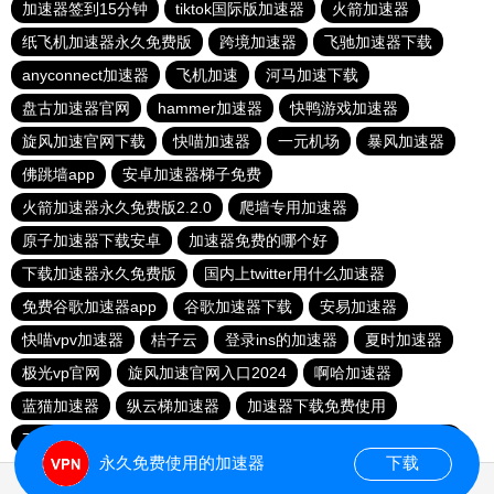
加速器签到15分钟
tiktok国际版加速器
火箭加速器
纸飞机加速器永久免费版
跨境加速器
飞驰加速器下载
anyconnect加速器
飞机加速
河马加速下载
盘古加速器官网
hammer加速器
快鸭游戏加速器
旋风加速官网下载
快喵加速器
一元机场
暴风加速器
佛跳墙app
安卓加速器梯子免费
火箭加速器永久免费版2.2.0
爬墙专用加速器
原子加速器下载安卓
加速器免费的哪个好
下载加速器永久免费版
国内上twitter用什么加速器
免费谷歌加速器app
谷歌加速器下载
安易加速器
快喵vpv加速器
桔子云
登录ins的加速器
夏时加速器
极光vp官网
旋风加速官网入口2024
啊哈加速器
蓝猫加速器
纵云梯加速器
加速器下载免费使用
78加速器
apn加速器免费版下载
老王加速免费版v2.2.23
永久免费使用的加速器
下载