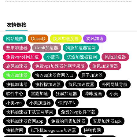
友情链接
网站地图
QuickQ
旋风加速度器
旋风加速
坚果加速器
tiktok加速器
狗急加速器官网
免费vqn外网加速
小蓝鸟
优途加速器官网
风驰加速器
旋风加速器
免费vps加速器外网苹果版
旋风加速度器
快连加速器
快连加速器官网入口
原子加速器
快鸭加速器
快柠檬加速器
旋风加速度器
外网网址导航
软件中心
雷霆加速
狂飙加速器
哔咔漫画
小美
小美vpn
小美加速器
快鸭VPN
快鸭加速器下载官网苹果
免费的vp软件下载
快鸭加速器官网app
免费的雷霆加速器
安易加速器apk
快鸭官网
纸飞机telegeram加速器
快鸭官网