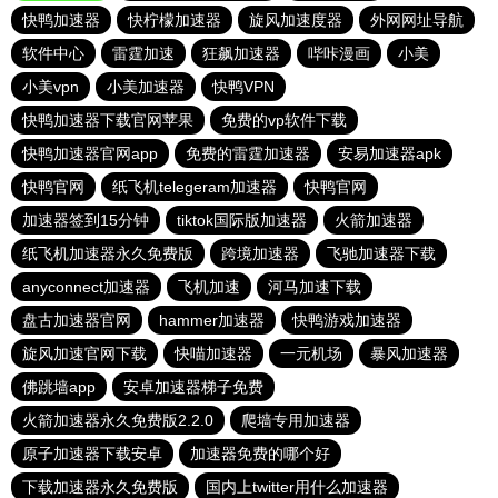
快鸭加速器
快柠檬加速器
旋风加速度器
外网网址导航
软件中心
雷霆加速
狂飙加速器
哔咔漫画
小美
小美vpn
小美加速器
快鸭VPN
快鸭加速器下载官网苹果
免费的vp软件下载
快鸭加速器官网app
免费的雷霆加速器
安易加速器apk
快鸭官网
纸飞机telegeram加速器
快鸭官网
加速器签到15分钟
tiktok国际版加速器
火箭加速器
纸飞机加速器永久免费版
跨境加速器
飞驰加速器下载
anyconnect加速器
飞机加速
河马加速下载
盘古加速器官网
hammer加速器
快鸭游戏加速器
旋风加速官网下载
快喵加速器
一元机场
暴风加速器
佛跳墙app
安卓加速器梯子免费
火箭加速器永久免费版2.2.0
爬墙专用加速器
原子加速器下载安卓
加速器免费的哪个好
下载加速器永久免费版
国内上twitter用什么加速器