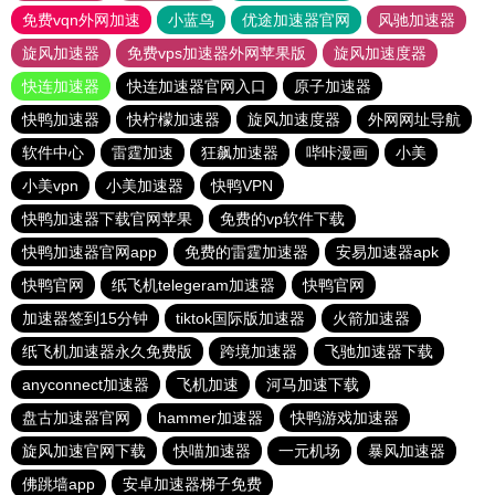
免费vqn外网加速
小蓝鸟
优途加速器官网
风驰加速器
旋风加速器
免费vps加速器外网苹果版
旋风加速度器
快连加速器
快连加速器官网入口
原子加速器
快鸭加速器
快柠檬加速器
旋风加速度器
外网网址导航
软件中心
雷霆加速
狂飙加速器
哔咔漫画
小美
小美vpn
小美加速器
快鸭VPN
快鸭加速器下载官网苹果
免费的vp软件下载
快鸭加速器官网app
免费的雷霆加速器
安易加速器apk
快鸭官网
纸飞机telegeram加速器
快鸭官网
加速器签到15分钟
tiktok国际版加速器
火箭加速器
纸飞机加速器永久免费版
跨境加速器
飞驰加速器下载
anyconnect加速器
飞机加速
河马加速下载
盘古加速器官网
hammer加速器
快鸭游戏加速器
旋风加速官网下载
快喵加速器
一元机场
暴风加速器
佛跳墙app
安卓加速器梯子免费