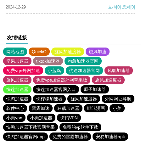
2024-12-29
支持
[0]
反对
[0]
友情链接
网站地图
QuickQ
旋风加速度器
旋风加速
坚果加速器
tiktok加速器
狗急加速器官网
免费vqn外网加速
小蓝鸟
优途加速器官网
风驰加速器
旋风加速器
免费vps加速器外网苹果版
旋风加速度器
快连加速器
快连加速器官网入口
原子加速器
快鸭加速器
快柠檬加速器
旋风加速度器
外网网址导航
软件中心
雷霆加速
狂飙加速器
哔咔漫画
小美
小美vpn
小美加速器
快鸭VPN
快鸭加速器下载官网苹果
免费的vp软件下载
快鸭加速器官网app
免费的雷霆加速器
安易加速器apk