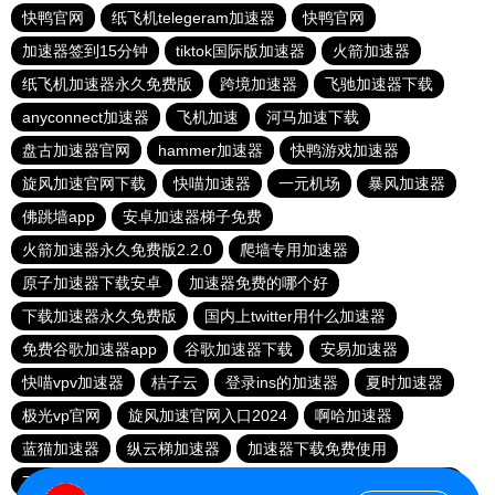
快鸭官网
纸飞机telegeram加速器
快鸭官网
加速器签到15分钟
tiktok国际版加速器
火箭加速器
纸飞机加速器永久免费版
跨境加速器
飞驰加速器下载
anyconnect加速器
飞机加速
河马加速下载
盘古加速器官网
hammer加速器
快鸭游戏加速器
旋风加速官网下载
快喵加速器
一元机场
暴风加速器
佛跳墙app
安卓加速器梯子免费
火箭加速器永久免费版2.2.0
爬墙专用加速器
原子加速器下载安卓
加速器免费的哪个好
下载加速器永久免费版
国内上twitter用什么加速器
免费谷歌加速器app
谷歌加速器下载
安易加速器
快喵vpv加速器
桔子云
登录ins的加速器
夏时加速器
极光vp官网
旋风加速官网入口2024
啊哈加速器
蓝猫加速器
纵云梯加速器
加速器下载免费使用
78加速器
apn加速器免费版下载
老王加速免费版v2.2.23