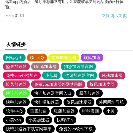
这款app的酒店、餐厅推荐非常有用，让我能够享受到高品质的旅行体
验。
2025-01-01
支持
[0]
反对
[0]
友情链接
网站地图
QuickQ
旋风加速度器
旋风加速
坚果加速器
tiktok加速器
狗急加速器官网
免费vqn外网加速
小蓝鸟
优途加速器官网
风驰加速器
旋风加速器
免费vps加速器外网苹果版
旋风加速度器
快连加速器
快连加速器官网入口
原子加速器
快鸭加速器
快柠檬加速器
旋风加速度器
外网网址导航
软件中心
雷霆加速
狂飙加速器
哔咔漫画
小美
小美vpn
小美加速器
快鸭VPN
快鸭加速器下载官网苹果
免费的vp软件下载