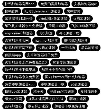
快鸭加速器官网app
免费的雷霆加速器
安易加速器apk
快鸭官网
纸飞机telegeram加速器
快鸭官网
加速器签到15分钟
tiktok国际版加速器
火箭加速器
纸飞机加速器永久免费版
跨境加速器
飞驰加速器下载
anyconnect加速器
飞机加速
河马加速下载
盘古加速器官网
hammer加速器
快鸭游戏加速器
旋风加速官网下载
快喵加速器
一元机场
暴风加速器
佛跳墙app
安卓加速器梯子免费
火箭加速器永久免费版2.2.0
爬墙专用加速器
原子加速器下载安卓
加速器免费的哪个好
下载加速器永久免费版
国内上twitter用什么加速器
免费谷歌加速器app
谷歌加速器下载
安易加速器
快喵vpv加速器
桔子云
登录ins的加速器
夏时加速器
极光vp官网
旋风加速官网入口2024
啊哈加速器
蓝猫加速器
纵云梯加速器
加速器下载免费使用