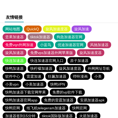
友情链接
网站地图
QuickQ
旋风加速度器
旋风加速
坚果加速器
tiktok加速器
狗急加速器官网
免费vqn外网加速
小蓝鸟
优途加速器官网
风驰加速器
旋风加速器
免费vps加速器外网苹果版
旋风加速度器
快连加速器
快连加速器官网入口
原子加速器
快鸭加速器
快柠檬加速器
旋风加速度器
外网网址导航
软件中心
雷霆加速
狂飙加速器
哔咔漫画
小美
小美vpn
小美加速器
快鸭VPN
快鸭加速器下载官网苹果
免费的vp软件下载
快鸭加速器官网app
免费的雷霆加速器
安易加速器apk
快鸭官网
纸飞机telegeram加速器
快鸭官网
加速器签到15分钟
tiktok国际版加速器
火箭加速器