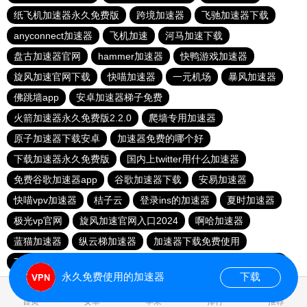
纸飞机加速器永久免费版
跨境加速器
飞驰加速器下载
anyconnect加速器
飞机加速
河马加速下载
盘古加速器官网
hammer加速器
快鸭游戏加速器
旋风加速官网下载
快喵加速器
一元机场
暴风加速器
佛跳墙app
安卓加速器梯子免费
火箭加速器永久免费版2.2.0
爬墙专用加速器
原子加速器下载安卓
加速器免费的哪个好
下载加速器永久免费版
国内上twitter用什么加速器
免费谷歌加速器app
谷歌加速器下载
安易加速器
快喵vpv加速器
桔子云
登录ins的加速器
夏时加速器
极光vp官网
旋风加速官网入口2024
啊哈加速器
蓝猫加速器
纵云梯加速器
加速器下载免费使用
78加速器
apn加速器免费版下载
老王加速免费版v2.2.23
永久免费使用的加速器
下载
0.042664s
首页
安卓
苹果
排行
推荐