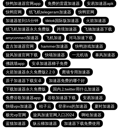
快鸭加速器官网app
免费的雷霆加速器
安易加速器apk
快鸭官网
纸飞机telegeram加速器
快鸭官网
加速器签到15分钟
tiktok国际版加速器
火箭加速器
纸飞机加速器永久免费版
跨境加速器
飞驰加速器下载
anyconnect加速器
飞机加速
河马加速下载
盘古加速器官网
hammer加速器
快鸭游戏加速器
旋风加速官网下载
快喵加速器
一元机场
暴风加速器
佛跳墙app
安卓加速器梯子免费
火箭加速器永久免费版2.2.0
爬墙专用加速器
原子加速器下载安卓
加速器免费的哪个好
下载加速器永久免费版
国内上twitter用什么加速器
免费谷歌加速器app
谷歌加速器下载
安易加速器
快喵vpv加速器
桔子云
登录ins的加速器
夏时加速器
极光vp官网
旋风加速官网入口2024
啊哈加速器
蓝猫加速器
纵云梯加速器
加速器下载免费使用