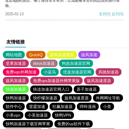
这款app的酒店、餐厅推荐非常有用，让我能够享受到高品质的旅行体
验。
2025-01-13
支持
[0]
反对
[0]
友情链接
网站地图
QuickQ
旋风加速度器
旋风加速
坚果加速器
tiktok加速器
狗急加速器官网
免费vqn外网加速
小蓝鸟
优途加速器官网
风驰加速器
旋风加速器
免费vps加速器外网苹果版
旋风加速度器
快连加速器
快连加速器官网入口
原子加速器
快鸭加速器
快柠檬加速器
旋风加速度器
外网网址导航
软件中心
雷霆加速
狂飙加速器
哔咔漫画
小美
小美vpn
小美加速器
快鸭VPN
快鸭加速器下载官网苹果
免费的vp软件下载