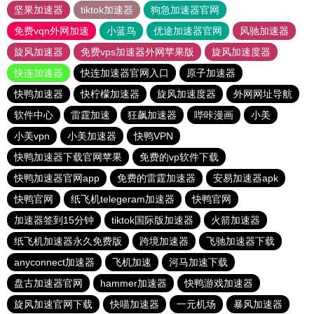
坚果加速器
tiktok加速器
狗急加速器官网
免费vqn外网加速
小蓝鸟
优途加速器官网
风驰加速器
旋风加速器
免费vps加速器外网苹果版
旋风加速度器
快连加速器
快连加速器官网入口
原子加速器
快鸭加速器
快柠檬加速器
旋风加速度器
外网网址导航
软件中心
雷霆加速
狂飙加速器
哔咔漫画
小美
小美vpn
小美加速器
快鸭VPN
快鸭加速器下载官网苹果
免费的vp软件下载
快鸭加速器官网app
免费的雷霆加速器
安易加速器apk
快鸭官网
纸飞机telegeram加速器
快鸭官网
加速器签到15分钟
tiktok国际版加速器
火箭加速器
纸飞机加速器永久免费版
跨境加速器
飞驰加速器下载
anyconnect加速器
飞机加速
河马加速下载
盘古加速器官网
hammer加速器
快鸭游戏加速器
旋风加速官网下载
快喵加速器
一元机场
暴风加速器