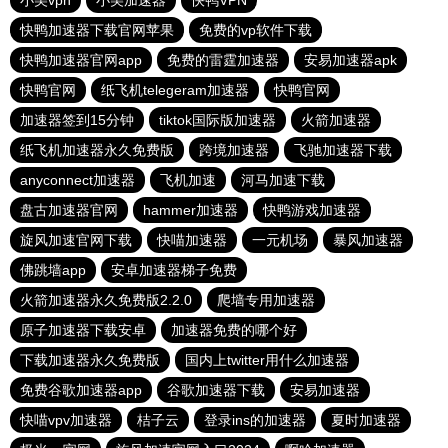
小美vpn
小美加速器
快鸭VPN
快鸭加速器下载官网苹果
免费的vp软件下载
快鸭加速器官网app
免费的雷霆加速器
安易加速器apk
快鸭官网
纸飞机telegeram加速器
快鸭官网
加速器签到15分钟
tiktok国际版加速器
火箭加速器
纸飞机加速器永久免费版
跨境加速器
飞驰加速器下载
anyconnect加速器
飞机加速
河马加速下载
盘古加速器官网
hammer加速器
快鸭游戏加速器
旋风加速官网下载
快喵加速器
一元机场
暴风加速器
佛跳墙app
安卓加速器梯子免费
火箭加速器永久免费版2.2.0
爬墙专用加速器
原子加速器下载安卓
加速器免费的哪个好
下载加速器永久免费版
国内上twitter用什么加速器
免费谷歌加速器app
谷歌加速器下载
安易加速器
快喵vpv加速器
桔子云
登录ins的加速器
夏时加速器