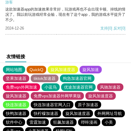
游客
这款加速器app的加速效果非常好，玩游戏再也不会出现卡顿、掉线的情
况了。我以前玩游戏经常会输，现在有了这个app，我的游戏水平提升了
不少。
2024-12-26
支持
[0]
反对
[0]
友情链接
网站地图
QuickQ
旋风加速度器
旋风加速
坚果加速器
tiktok加速器
狗急加速器官网
免费vqn外网加速
小蓝鸟
优途加速器官网
风驰加速器
旋风加速器
免费vps加速器外网苹果版
旋风加速度器
快连加速器
快连加速器官网入口
原子加速器
快鸭加速器
快柠檬加速器
旋风加速度器
外网网址导航
软件中心
雷霆加速
狂飙加速器
哔咔漫画
小美